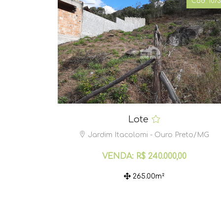
Cód. 1073
Lote
Jardim Itacolomi - Ouro Preto/MG
VENDA: R$ 240.000,00
265.00m²