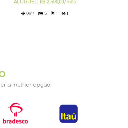
ALUGUEL: R$ 2.500,00/mês
0m²
3
1
1
io
er a melhor opção.