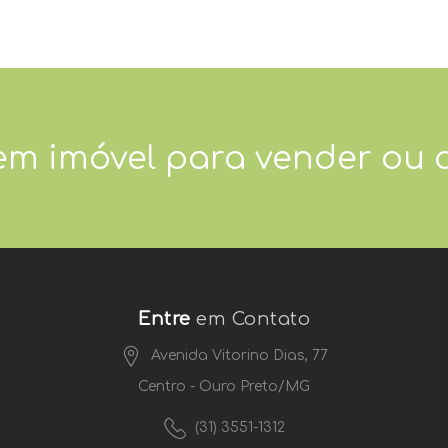
em imóvel para vender ou 
Entre
em Contato
Avenida Vitorino Dias, 77
Centro - Ouro Preto/MG
(31) 3551-1312