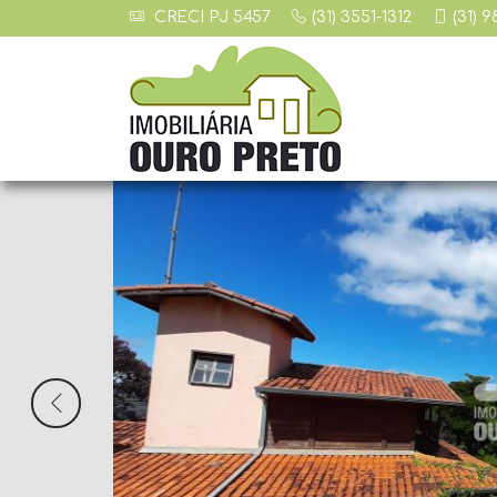
CRECI PJ 5457
(31) 3551-1312
(31) 
Previous