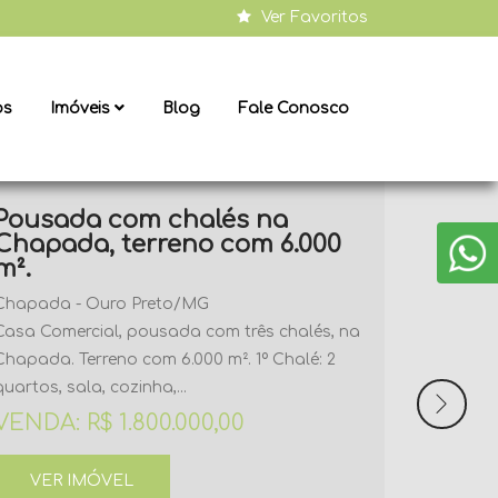
Ver Favoritos
os
Imóveis
Blog
Fale Conosco
Pousada com chalés na
Chapada, terreno com 6.000
m².
Chapada - Ouro Preto/MG
Casa Comercial, pousada com três chalés, na
Chapada. Terreno com 6.000 m². 1º Chalé: 2
quartos, sala, cozinha,...
Next
VENDA: R$ 1.800.000,00
VER IMÓVEL