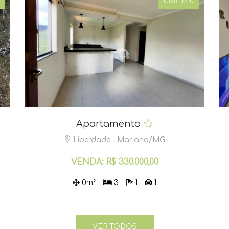
Cód. 1210
Apartamento
Liberdade - Mariana/MG
VENDA: R$ 330.000,00
0m²
3
1
1
VER TODOS