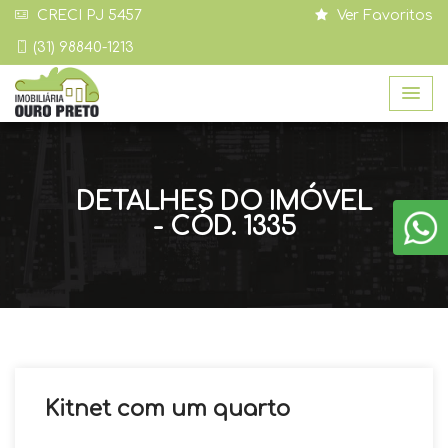
CRECI PJ 5457
Ver Favoritos
(31) 98840-1213
DETALHES DO IMÓVEL
- CÓD. 1335
Kitnet com um quarto